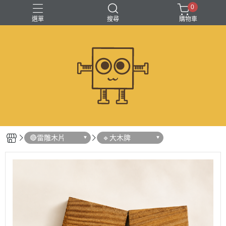
0
選單
搜尋
購物車
🔴雷雕木片
🔹大木牌