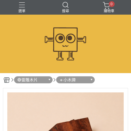
0
選單
搜尋
購物車
🔴雷雕木片
🔹小木牌