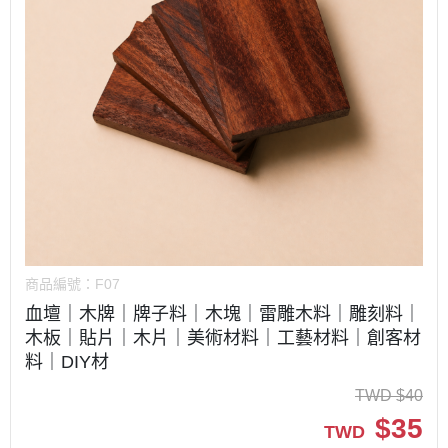
商品編號：
F07
血壇｜木牌｜牌子料｜木塊｜雷雕木料｜雕刻料｜
木板｜貼片｜木片｜美術材料｜工藝材料｜創客材
料｜DIY材
TWD
$
40
$
35
TWD