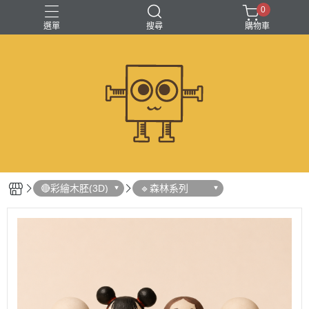
0
選單
搜尋
購物車
🔴彩繪木胚(3D)
🔹森林系列