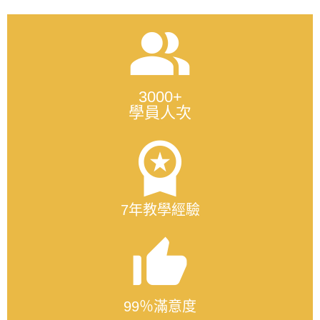
people_alt
3000+
學員人次
workspace_premium
7年教學經驗
thumb_up_alt
99％滿意度