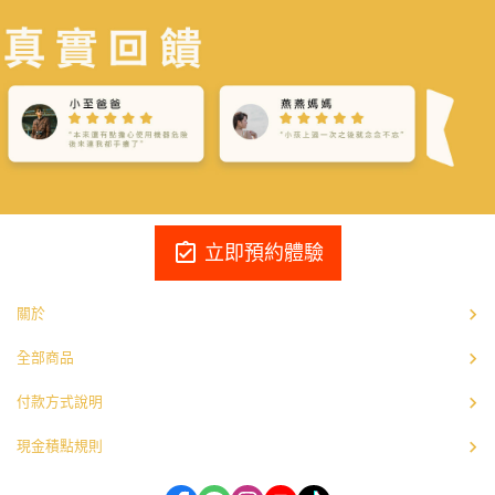
assignment_turned_in
立即預約體驗
關於
全部商品
付款方式說明
現金積點規則