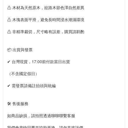
⚠ 木材為天然原木，紋路木節色澤自然差異
⚠ 木塊表面平滑，避免長時間浸水潮濕環境
⚠ 非精準裁切，尺寸略有誤差，購買請斟酌
📦 出貨與發票
✔ 台灣現貨，17:00前付款當日出貨
（不含國定假日）
✔ 需發票請備註抬頭與統編
🛠️ 售後服務
如商品缺損，請拍照透過聊聊聯繫客服
我們會盡快回覆並協助更換，請勿直接評價