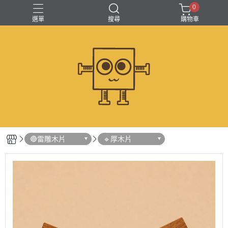
0
選單
搜尋
購物車
🔴雷雕木片
🔹厚木片